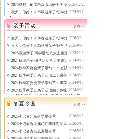
军事拓展真人CS、农耕体验、农业体验等
2025/12/23
2026成都小记者西双版纳研学冬令营
亲子活动接待中……
2024/9/19
2025/9/17
秋天，你好！2025秋游亲子/研学活动八大主题定制方案新鲜出
成都亲子活动场地、成都研学活动场地：成
都亲子活动网、石象湖国际研学营地、成都
更多>>
直升机博物馆、省气象局气象研学、成都国
际马术中心研学 各位主管衔接班级秋游研
2026/3/9
春天，你好！2026春游亲子/研学活动八大主题定制方案新鲜出
学及亲子活动的老师和家委会代表好！
2025/9/17
秋天，你好！2025秋游亲子/研学活动八大主题定制方案新鲜出
2026“爸爸妈妈去哪儿”成都中小学春游研
2025/2/27
2025春游亲子/研学活动八大主题定制方案新鲜出炉！20多条
学、亲子活动线路行程已出，具体线路行程
请浏览本网站相关栏目，还可以根据学校及
2024/9/18
2024秋游亲子/研学活动八大主题定制方案新鲜出炉！20多条
班级要求定制特别线路行程，可以策划承办
2024/9/18
2024秋季家委会亲子活动一：沁彩田园（农耕体验、亲子拓展）
企事业单位主办的各类客户回馈主题亲子活
2024/9/18
2024秋季家委会亲子活动二：采茶制茶类（采茶+制茶+品茶+
动、会员贵宾主题亲子活动等，有意向请联
系项老师，电话：028-
2024/9/18
2024秋季家委会亲子活动三：川菜探索之旅
86125055,13281106666。 3月、4月份热门亲
2024/9/18
2024秋季家委会亲子活动四：趣味拓展类（抓鸡+寻蛋+烧烤等
子活动线路：蒲江石象湖采茶、科技/工业
研学、田园劳动体验、省气象局气象研学、
成都国际马术中心研学、川菜博物馆川菜探
更多>>
秘、定向寻蛋定时抓鸡烧烤、航空科普研
学、高铁科普研学、蚕桑丝绸文化体验、七
2026/5/15
2026小记者北京研学夏令营
彩海巢欢乐世界、欢乐田园、天府文化研学
2026/5/15
2026小记者香港澳门广州珠海采风行
之旅、小侦探柯南古镇历险记、亲子拓展、
2026/5/15
2026小记者青岛威海夏令营
军事拓展真人CS、农耕体验、农业体验等
亲子活动接待中……
2024/9/19
2026/5/15
2026小记者内蒙古宁夏夏令营