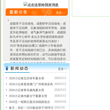
更多>>
成都亲子活动场地、成都研学活动场地：成
都亲子活动网、石象湖国际研学营地、成都
直升机博物馆、省气象局气象研学、成都国
际马术中心研学 各位主管衔接班级秋游研
学及亲子活动的老师和家委会代表好！
2026“爸爸妈妈去哪儿”成都中小学春游研
学、亲子活动线路行程已出，具体线路行程
请浏览本网站相关栏目，还可以根据学校及
班级要求定制特别线路行程，可以策划承办
企事业单位主办的各类客户回馈主题亲子活
动、会员贵宾主题亲子活动等，有意向请联
更多>>
系项老师，电话：028-
86125055,13281106666。 3月、4月份热门亲
2026/5/15
2026小记者北京研学夏令营
子活动线路：蒲江石象湖采茶、科技/工业
2026/5/15
2026小记者香港澳门广州珠海采风行
研学、田园劳动体验、省气象局气象研学、
成都国际马术中心研学、川菜博物馆川菜探
2026/5/15
2026小记者青岛威海夏令营
秘、定向寻蛋定时抓鸡烧烤、航空科普研
2026/5/15
2026小记者内蒙古宁夏夏令营
学、高铁科普研学、蚕桑丝绸文化体验、七
2026/4/16
2026五一假期主题活动线路批次
彩海巢欢乐世界、欢乐田园、天府文化研学
之旅、小侦探柯南古镇历险记、亲子拓展、
2026/3/9
春天，你好！2026春游亲子/研学活动八大主题定制方案新鲜出