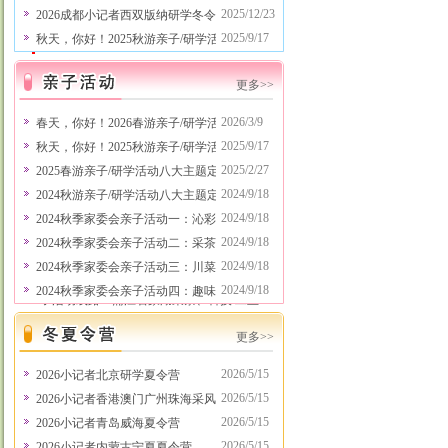
军事拓展真人CS、农耕体验、农业体验等
2025/12/23
2026成都小记者西双版纳研学冬令营
亲子活动接待中……
2024/9/19
2025/9/17
秋天，你好！2025秋游亲子/研学活动八大主题定制方案新鲜出
成都亲子活动场地、成都研学活动场地：成
都亲子活动网、石象湖国际研学营地、成都
更多>>
直升机博物馆、省气象局气象研学、成都国
际马术中心研学 各位主管衔接班级秋游研
2026/3/9
春天，你好！2026春游亲子/研学活动八大主题定制方案新鲜出
学及亲子活动的老师和家委会代表好！
2025/9/17
秋天，你好！2025秋游亲子/研学活动八大主题定制方案新鲜出
2026“爸爸妈妈去哪儿”成都中小学春游研
2025/2/27
2025春游亲子/研学活动八大主题定制方案新鲜出炉！20多条
学、亲子活动线路行程已出，具体线路行程
请浏览本网站相关栏目，还可以根据学校及
2024/9/18
2024秋游亲子/研学活动八大主题定制方案新鲜出炉！20多条
班级要求定制特别线路行程，可以策划承办
2024/9/18
2024秋季家委会亲子活动一：沁彩田园（农耕体验、亲子拓展）
企事业单位主办的各类客户回馈主题亲子活
2024/9/18
2024秋季家委会亲子活动二：采茶制茶类（采茶+制茶+品茶+
动、会员贵宾主题亲子活动等，有意向请联
系项老师，电话：028-
2024/9/18
2024秋季家委会亲子活动三：川菜探索之旅
86125055,13281106666。 3月、4月份热门亲
2024/9/18
2024秋季家委会亲子活动四：趣味拓展类（抓鸡+寻蛋+烧烤等
子活动线路：蒲江石象湖采茶、科技/工业
研学、田园劳动体验、省气象局气象研学、
成都国际马术中心研学、川菜博物馆川菜探
更多>>
秘、定向寻蛋定时抓鸡烧烤、航空科普研
学、高铁科普研学、蚕桑丝绸文化体验、七
2026/5/15
2026小记者北京研学夏令营
彩海巢欢乐世界、欢乐田园、天府文化研学
2026/5/15
2026小记者香港澳门广州珠海采风行
之旅、小侦探柯南古镇历险记、亲子拓展、
2026/5/15
2026小记者青岛威海夏令营
军事拓展真人CS、农耕体验、农业体验等
亲子活动接待中……
2024/9/19
2026/5/15
2026小记者内蒙古宁夏夏令营