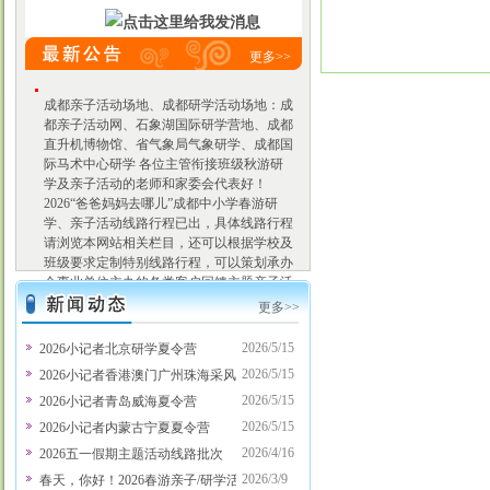
更多>>
成都亲子活动场地、成都研学活动场地：成
都亲子活动网、石象湖国际研学营地、成都
直升机博物馆、省气象局气象研学、成都国
际马术中心研学 各位主管衔接班级秋游研
学及亲子活动的老师和家委会代表好！
2026“爸爸妈妈去哪儿”成都中小学春游研
学、亲子活动线路行程已出，具体线路行程
请浏览本网站相关栏目，还可以根据学校及
班级要求定制特别线路行程，可以策划承办
企事业单位主办的各类客户回馈主题亲子活
动、会员贵宾主题亲子活动等，有意向请联
更多>>
系项老师，电话：028-
86125055,13281106666。 3月、4月份热门亲
2026/5/15
2026小记者北京研学夏令营
子活动线路：蒲江石象湖采茶、科技/工业
2026/5/15
2026小记者香港澳门广州珠海采风行
研学、田园劳动体验、省气象局气象研学、
成都国际马术中心研学、川菜博物馆川菜探
2026/5/15
2026小记者青岛威海夏令营
秘、定向寻蛋定时抓鸡烧烤、航空科普研
2026/5/15
2026小记者内蒙古宁夏夏令营
学、高铁科普研学、蚕桑丝绸文化体验、七
2026/4/16
2026五一假期主题活动线路批次
彩海巢欢乐世界、欢乐田园、天府文化研学
之旅、小侦探柯南古镇历险记、亲子拓展、
2026/3/9
春天，你好！2026春游亲子/研学活动八大主题定制方案新鲜出