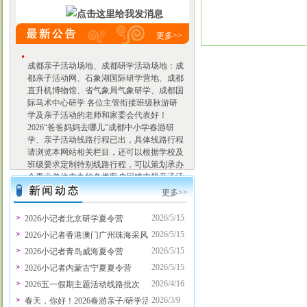
更多>>
成都亲子活动场地、成都研学活动场地：成
都亲子活动网、石象湖国际研学营地、成都
直升机博物馆、省气象局气象研学、成都国
际马术中心研学 各位主管衔接班级秋游研
学及亲子活动的老师和家委会代表好！
2026“爸爸妈妈去哪儿”成都中小学春游研
学、亲子活动线路行程已出，具体线路行程
请浏览本网站相关栏目，还可以根据学校及
班级要求定制特别线路行程，可以策划承办
企事业单位主办的各类客户回馈主题亲子活
动、会员贵宾主题亲子活动等，有意向请联
更多>>
系项老师，电话：028-
86125055,13281106666。 3月、4月份热门亲
2026/5/15
2026小记者北京研学夏令营
子活动线路：蒲江石象湖采茶、科技/工业
2026/5/15
2026小记者香港澳门广州珠海采风行
研学、田园劳动体验、省气象局气象研学、
成都国际马术中心研学、川菜博物馆川菜探
2026/5/15
2026小记者青岛威海夏令营
秘、定向寻蛋定时抓鸡烧烤、航空科普研
2026/5/15
2026小记者内蒙古宁夏夏令营
学、高铁科普研学、蚕桑丝绸文化体验、七
2026/4/16
2026五一假期主题活动线路批次
彩海巢欢乐世界、欢乐田园、天府文化研学
之旅、小侦探柯南古镇历险记、亲子拓展、
2026/3/9
春天，你好！2026春游亲子/研学活动八大主题定制方案新鲜出