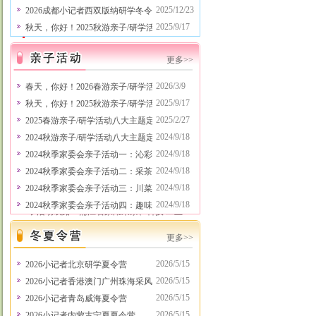
军事拓展真人CS、农耕体验、农业体验等
2025/12/23
2026成都小记者西双版纳研学冬令营
亲子活动接待中……
2024/9/19
2025/9/17
秋天，你好！2025秋游亲子/研学活动八大主题定制方案新鲜出
成都亲子活动场地、成都研学活动场地：成
都亲子活动网、石象湖国际研学营地、成都
更多>>
直升机博物馆、省气象局气象研学、成都国
际马术中心研学 各位主管衔接班级秋游研
2026/3/9
春天，你好！2026春游亲子/研学活动八大主题定制方案新鲜出
学及亲子活动的老师和家委会代表好！
2025/9/17
秋天，你好！2025秋游亲子/研学活动八大主题定制方案新鲜出
2026“爸爸妈妈去哪儿”成都中小学春游研
2025/2/27
2025春游亲子/研学活动八大主题定制方案新鲜出炉！20多条
学、亲子活动线路行程已出，具体线路行程
请浏览本网站相关栏目，还可以根据学校及
2024/9/18
2024秋游亲子/研学活动八大主题定制方案新鲜出炉！20多条
班级要求定制特别线路行程，可以策划承办
2024/9/18
2024秋季家委会亲子活动一：沁彩田园（农耕体验、亲子拓展）
企事业单位主办的各类客户回馈主题亲子活
2024/9/18
2024秋季家委会亲子活动二：采茶制茶类（采茶+制茶+品茶+
动、会员贵宾主题亲子活动等，有意向请联
系项老师，电话：028-
2024/9/18
2024秋季家委会亲子活动三：川菜探索之旅
86125055,13281106666。 3月、4月份热门亲
2024/9/18
2024秋季家委会亲子活动四：趣味拓展类（抓鸡+寻蛋+烧烤等
子活动线路：蒲江石象湖采茶、科技/工业
研学、田园劳动体验、省气象局气象研学、
成都国际马术中心研学、川菜博物馆川菜探
更多>>
秘、定向寻蛋定时抓鸡烧烤、航空科普研
学、高铁科普研学、蚕桑丝绸文化体验、七
2026/5/15
2026小记者北京研学夏令营
彩海巢欢乐世界、欢乐田园、天府文化研学
2026/5/15
2026小记者香港澳门广州珠海采风行
之旅、小侦探柯南古镇历险记、亲子拓展、
2026/5/15
2026小记者青岛威海夏令营
军事拓展真人CS、农耕体验、农业体验等
亲子活动接待中……
2024/9/19
2026/5/15
2026小记者内蒙古宁夏夏令营