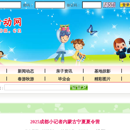
密码：
验证码：
新闻动态
亲子资讯
基地掠影
春游秋游
毕业会
精彩图片
索：
2025成都小记者内蒙古宁夏夏令营