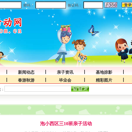
密码：
验证码：
新闻动态
亲子资讯
基地掠影
春游秋游
毕业会
精彩图片
索：
泡小西区三10班亲子活动